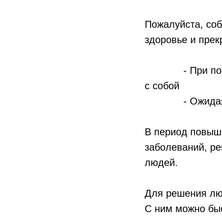
Пожалуйста, соб
здоровье и прек
- При посещен
с собой мас
- Ожидая в оч
В период повыш
заболеваний, ре
людей.
Для решения лю
С ним можно быс