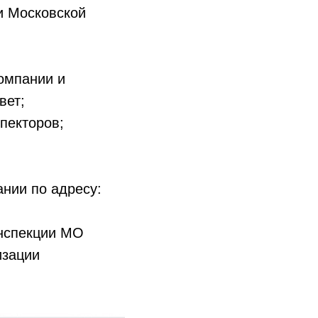
и Московской
омпании и
вет;
пекторов;
нии по адресу:
нспекции МО
изации