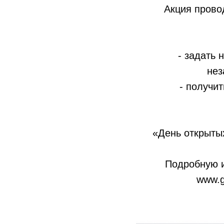
Акция прово
- задать
нез
- получи
«День открыты
Подробную 
www.g